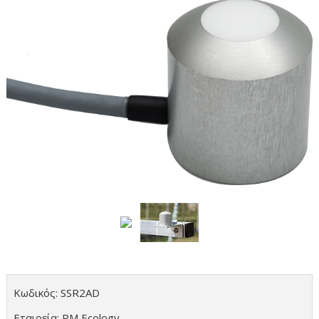
Κωδικός: SSR2AD
Εταιρεία: PM Ecology