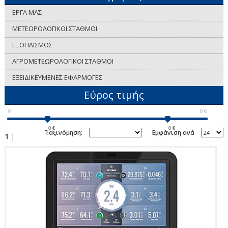
ΕΡΓΑ ΜΑΣ
ΜΕΤΕΩΡΟΛΟΓΙΚΟΙ ΣΤΑΘΜΟΙ
ΕΞΟΠΛΙΣΜΟΣ
ΑΓΡΟΜΕΤΕΩΡΟΛΟΓΙΚΟΙ ΣΤΑΘΜΟΙ
ΕΞΕΙΔΙΚΕΥΜΕΝΕΣ ΕΦΑΡΜΟΓΕΣ
Εύρος τιμής
0
0
€
0
€
0
€
Ταξινόμηση:
Εμφάνιση ανά
1
|