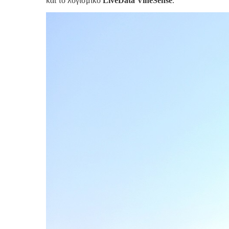
και το λογισμικό
LiveData VineSense
.