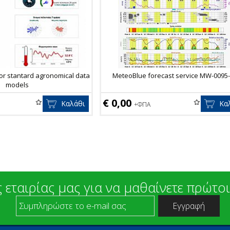
for stantard agronomical data
MeteoBlue forecast service MW-0095
models
€ 0,00
Καλάθι
Κα
+ΦΠΑ
 εταιρίας μας για να μαθαίνετε πρώτοι