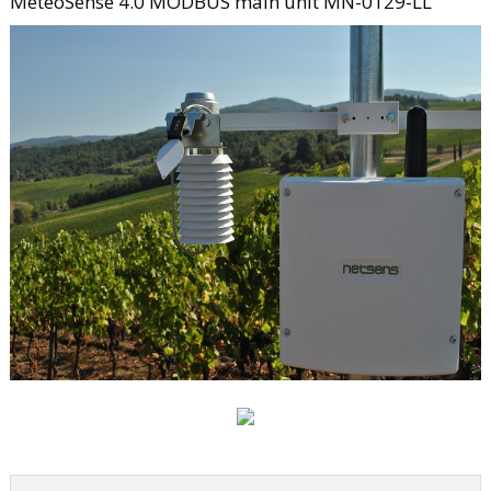
MeteoSense 4.0 MODBUS main unit MN-0129-LL